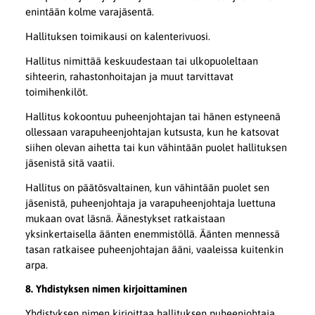
enintään kolme varajäsentä.
Hallituksen toimikausi on kalenterivuosi.
Hallitus nimittää keskuudestaan tai ulkopuoleltaan
sihteerin, rahastonhoitajan ja muut tarvittavat
toimihenkilöt.
Hallitus kokoontuu puheenjohtajan tai hänen estyneenä
ollessaan varapuheenjohtajan kutsusta, kun he katsovat
siihen olevan aihetta tai kun vähintään puolet hallituksen
jäsenistä sitä vaatii.
Hallitus on päätösvaltainen, kun vähintään puolet sen
jäsenistä, puheenjohtaja ja varapuheenjohtaja luettuna
mukaan ovat läsnä. Äänestykset ratkaistaan
yksinkertaisella äänten enemmistöllä. Äänten mennessä
tasan ratkaisee puheenjohtajan ääni, vaaleissa kuitenkin
arpa.
8. Yhdistyksen nimen kirjoittaminen
Yhdistyksen nimen kirjoittaa hallituksen puheenjohtaja,