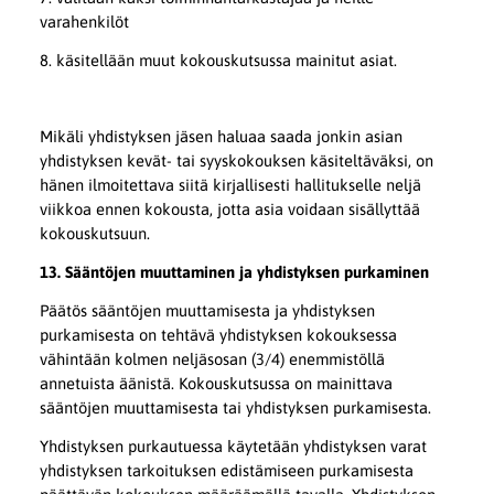
varahenkilöt
8. käsitellään muut kokouskutsussa mainitut asiat.
Mikäli yhdistyksen jäsen haluaa saada jonkin asian
yhdistyksen kevät- tai syyskokouksen käsiteltäväksi, on
hänen ilmoitettava siitä kirjallisesti hallitukselle neljä
viikkoa ennen kokousta, jotta asia voidaan sisällyttää
kokouskutsuun.
13. Sääntöjen muuttaminen ja yhdistyksen purkaminen
Päätös sääntöjen muuttamisesta ja yhdistyksen
purkamisesta on tehtävä yhdistyksen kokouksessa
vähintään kolmen neljäsosan (3/4) enemmistöllä
annetuista äänistä. Kokouskutsussa on mainittava
sääntöjen muuttamisesta tai yhdistyksen purkamisesta.
Yhdistyksen purkautuessa käytetään yhdistyksen varat
yhdistyksen tarkoituksen edistämiseen purkamisesta