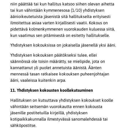
niin päättää tai kun hallitus katsoo siihen olevan aihetta
tai kun vähintään kymmenesosa (1/10) yhdistyksen
äänioikeutetuista jäsenistä sitä hallitukselta erityisesti
ilmoitettua asiaa varten kirjallisesti vaatii. Kokous on
pidettävä kolmenkymmenen vuorokauden kuluessa siitä,
kun vaatimus sen pitämisestä on esitetty hallitukselle.
Yhdistyksen kokouksissa on jokaisella jäsenellä yksi ääni.
Yhdistyksen kokouksen päätökseksi tulee, ellei
säännöissä ole toisin määrätty, se mielipide, jota on
kannattanut yli puolet annetuista äänistä. Äänten
mennessä tasan ratkaisee kokouksen puheenjohtajan
ääni, vaaleissa kuitenkin arpa.
11. Yhdistyksen kokousten koollekutsuminen
Hallituksen on kutsuttava yhdistyksen kokoukset koolle
vähintään seitsemän vuorokautta ennen kokousta
jäsenille postitetuilla kirjeillä, yhdistyksen
kotipaikkakunnalla ilmestyvässä sanomalehdessä tai
sähköpostitse.