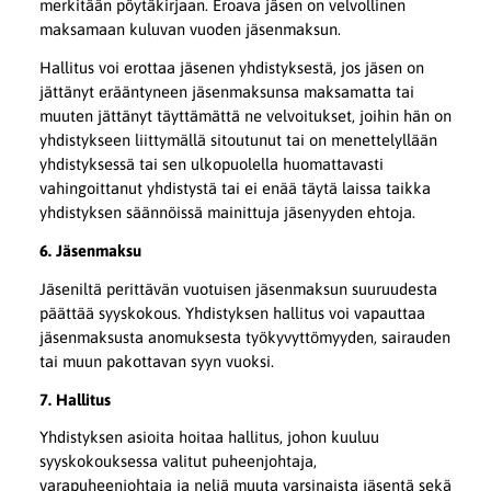
merkitään pöytäkirjaan. Eroava jäsen on velvollinen
maksamaan kuluvan vuoden jäsenmaksun.
Hallitus voi erottaa jäsenen yhdistyksestä, jos jäsen on
jättänyt erääntyneen jäsenmaksunsa maksamatta tai
muuten jättänyt täyttämättä ne velvoitukset, joihin hän on
yhdistykseen liittymällä sitoutunut tai on menettelyllään
yhdistyksessä tai sen ulkopuolella huomattavasti
vahingoittanut yhdistystä tai ei enää täytä laissa taikka
yhdistyksen säännöissä mainittuja jäsenyyden ehtoja.
6. Jäsenmaksu
Jäseniltä perittävän vuotuisen jäsenmaksun suuruudesta
päättää syyskokous. Yhdistyksen hallitus voi vapauttaa
jäsenmaksusta anomuksesta työkyvyttömyyden, sairauden
tai muun pakottavan syyn vuoksi.
7. Hallitus
Yhdistyksen asioita hoitaa hallitus, johon kuuluu
syyskokouksessa valitut puheenjohtaja,
varapuheenjohtaja ja neljä muuta varsinaista jäsentä sekä