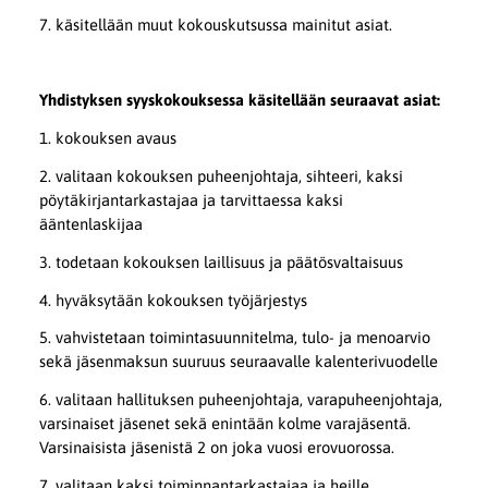
7. käsitellään muut kokouskutsussa mainitut asiat.
Yhdistyksen syyskokouksessa käsitellään seuraavat asiat:
1. kokouksen avaus
2. valitaan kokouksen puheenjohtaja, sihteeri, kaksi
pöytäkirjantarkastajaa ja tarvittaessa kaksi
ääntenlaskijaa
3. todetaan kokouksen laillisuus ja päätösvaltaisuus
4. hyväksytään kokouksen työjärjestys
5. vahvistetaan toimintasuunnitelma, tulo- ja menoarvio
sekä jäsenmaksun suuruus seuraavalle kalenterivuodelle
6. valitaan hallituksen puheenjohtaja, varapuheenjohtaja,
varsinaiset jäsenet sekä enintään kolme varajäsentä.
Varsinaisista jäsenistä 2 on joka vuosi erovuorossa.
7. valitaan kaksi toiminnantarkastajaa ja heille