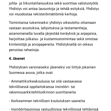
juhla- ja liikuntatilaisuuksia sekä suorittaa valistustyötä.
Yhdistys voi antaa lausuntoja ja tehdä esityksiä. Yhdistys
voi muodostaa rekisteröimättömiä kerhoja.
Toimintansa tukemiseksi yhdistys oikeutettu ottamaan
vastaan avustuksia, lahjoituksia ja testamentteja,
asianomaisella luvalla järjestää keräyksiä ja arpajaisia,
harjoittaa julkaisu- ja kustannustoimintaa sekä omistaa
kiinteistöjä ja arvopapereita. Yhdistyksellä on oikeus
perustaa rahastoja.
4. Jäsenet
Yhdistyksen varsinaiseksi jäseneksi voi liittyä jokainen
Suomessa asuva, jotka ovat:
- Ammattikorkeakoulussa tai sitä vastaavassa
teknillisessä oppilaitoksessa insinööri- tai
rakennusarkkitehtitutkinnon suorittaneita
- Korkeamman teknillisen koulutuksen saaneita
- Insinööritasoisissa vastuullisissa teknillisissä tehtävissä