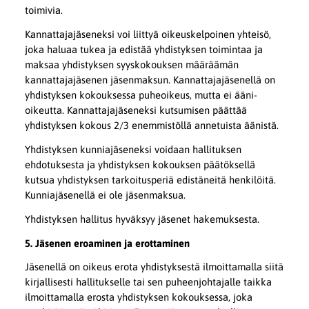
toimivia.
Kannattajajäseneksi voi liittyä oikeuskelpoinen yhteisö,
joka haluaa tukea ja edistää yhdistyksen toimintaa ja
maksaa yhdistyksen syyskokouk­sen määräämän
kannattajajäsenen jäsenmaksun. Kannattajajäse­nellä on
yhdistyksen kokouksessa puheoikeus, mutta ei ääni­
oikeutta. Kannattajajäseneksi kutsumisen päättää
yhdistyksen kokous 2/3 enemmistöllä annetuista äänistä.
Yhdistyksen kunniajäseneksi voidaan hallituksen
ehdotuksesta ja yhdistyksen kokouksen päätöksellä
kutsua yhdistyksen tarkoitusperiä edistäneitä henkilöitä.
Kunnia­jäsenellä ei ole jäsenmaksua.
Yhdistyksen hallitus hyväksyy jäsenet hakemuksesta.
5. Jäsenen eroaminen ja erottaminen
Jäsenellä on oikeus erota yhdistyksestä ilmoittamalla siitä
kirjallisesti hallitukselle tai sen puheenjohtajalle taikka
ilmoittamalla erosta yhdistyksen kokouksessa, joka