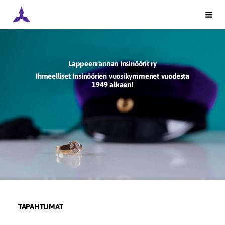
Siirry
Lappeenrannan Insinöörit ry
Vali
sivun
sisältöön
Lappeenrannan Insinöörit ry
Ihmeelliset Insinöörien vuosikymmenet vuodesta
1949 alkaen!
TAPAHTUMAT