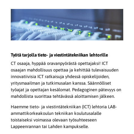
Työtä tarjolla tieto- ja viestintätekniikan lehtorille
CT osaaja, hyppää oravanpyörästä opettajaksi! ICT
osaajan mahdollisuus opettaa ja kehittää tulevaisuuden
innovatiivisia ICT ratkaisuja yhdessä opiskelijoiden,
yritysmaailman ja tutkimusalan kanssa. Säännölliset
työajat ja opettajan kesälomat. Pedagoginen pätevyys on
mahdollista suorittaa tehtävässä aloittamisen jälkeen.
Haemme tieto- ja viestintätekniikan (ICT) lehtoria LAB-
ammattikorkeakoulun tekniikan koulutusalalle
toistaiseksi voimassa olevaan työsuhteeseen
Lappeenrannan tai Lahden kampukselle.