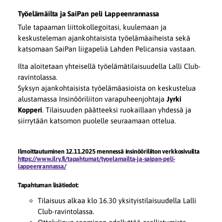
Työelämäilta ja SaiPan peli Lappeenrannassa
Tule tapaaman liittokollegoitasi, kuulemaan ja
keskusteleman ajankohtaisista työelämäaiheista sekä
katsomaan SaiPan liigapeliä Lahden Pelicansia vastaan.
Ilta aloitetaan yhteisellä työelämätilaisuudella Lalli Club-
ravintolassa.
Syksyn ajankohtaisista työelämäasioista on keskustelua
alustamassa Insinööriliiton varapuheenjohtaja
Jyrki
Kopperi
. Tilaisuuden päätteeksi ruokaillaan yhdessä ja
siirrytään katsomon puolelle seuraamaan ottelua.
Ilmoittautuminen 12.11.2025 mennessä insinööriliiton verkkosivuilta
https://www.ilry.fi/tapahtumat/tyoelamailta-ja-saipan-peli-
lappeenrannassa/
Tapahtuman lisätiedot:
Tilaisuus alkaa klo 16.30 yksityistilaisuudella Lalli
Club-ravintolassa.