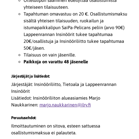
Ottelulipun saaminen edellyttää osallistumista
yhteiseen tilaisuuteen.
Tapahtuman omavastuu on 20 €. Osallistumismaksu
sisältä yhteisen tilaisuuden, ruokailun ja
istumapaikkalipun SaiPa-Pelicans peliin (arvo 90€)
Lappeenrannan Insinöörit tukee tapahtumaa
20€/osallistuja ja Insinööriliitto tukee tapahtumaa
50€/jäsen.
Tilaisuus on vain jäsenille.
Paikkoja on varattu 48 jäsenelle
Järjestäjät ja lisätiedot:
Järjestäjät: Insinööriliitto, Tietoala ja Lappeenrannan
Insinöörit
Lisätiedot: Insinööriliiton alueasiamies Marjo
Naukkarinen:
marjo.naukkarinen@ilry.fi
Peruutusehdot:
Ilmoittautuminen on sitova, esteen sattuessa
osallistumismaksua ei palauteta.