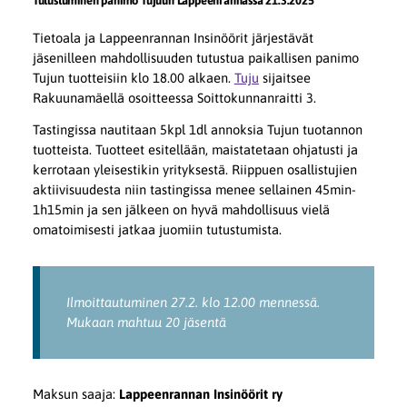
Tutustuminen panimo Tujuun Lappeenrannassa 21.3.2025
Tietoala ja Lappeenrannan Insinöörit järjestävät
jäsenilleen mahdollisuuden tutustua paikallisen panimo
Tujun tuotteisiin klo 18.00 alkaen.
Tuju
sijaitsee
Rakuunamäellä osoitteessa Soittokunnanraitti 3.
Tastingissa nautitaan 5kpl 1dl annoksia Tujun tuotannon
tuotteista. Tuotteet esitellään, maistatetaan ohjatusti ja
kerrotaan yleisestikin yrityksestä. Riippuen osallistujien
aktiivisuudesta niin tastingissa menee sellainen 45min-
1h15min ja sen jälkeen on hyvä mahdollisuus vielä
omatoimisesti jatkaa juomiin tutustumista.
Ilmoittautuminen 27.2. klo 12.00 mennessä.
Mukaan mahtuu 20 jäsentä
Maksun saaja:
Lappeenrannan Insinöörit ry