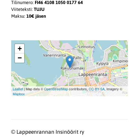
Tilinumero:
FI46 4108 1050 0177 64
Viiteteksti:
TUJU
Maksu:
10€ jäsen
+
−
Leaflet
| Map data ©
OpenStreetMap
contributors,
CC-BY-SA
, Imagery ©
Mapbox
©
Lappeenrannan Insinöörit ry