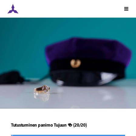
Siirry
Lappeenrannan Insinöörit ry
Vali
sivun
sisältöön
Tutustuminen panimo Tujuun 🍻 (20/20)