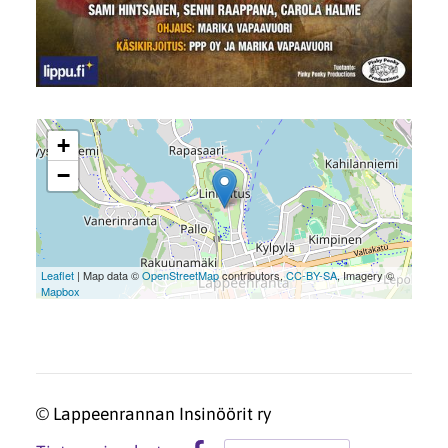
+
−
Leaflet
| Map data ©
OpenStreetMap
contributors,
CC-BY-SA
, Imagery ©
Mapbox
©
Lappeenrannan Insinöörit ry