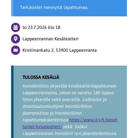
Tarkastelet mennyttä tapahtumaa.
to 23.7.2026
klo 18
Lappeenrannan Kesäteatteri
Kristiinankatu 2, 53900 Lappeenranta
TULOSSA KESÄLLÄ
Insinööriliitto järjestää kesäteatteritapahtuman
Lappeenrannassa, johon on varattu 180 lippua
liiton jäsenille sekä aveceille. Lisätiedot ja
ilmoittautumisohjeet Insinööriliiton
jäsenpostissa ja Insinööriliiton
tapahtumakalenterissa
https://www.ilry.fi/tapah
tumat/kesateatteri/
sekä lisäksi
Lappeenrannan Insinöörit ry:n jäsentiedotteissa.